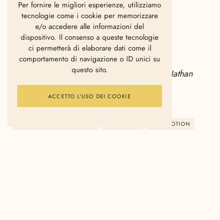
Per fornire le migliori esperienze, utilizziamo
tecnologie come i cookie per memorizzare
e/o accedere alle informazioni del
dispositivo. Il consenso a queste tecnologie
ci permetterà di elaborare dati come il
Her Morning Elegance by
Oren Lavie
comportamento di navigazione o ID unici su
questo sito.
Directed by Oren Lavie, Yuval and Merav Nathan
Photography by Eyal Landesman
ACCETTO L'USO DEI COOKIE
Featuring Shir Shomron
HER MORNING ELEGANCE
OREN LAVIE
STOP MOTION
SCRITTO DA