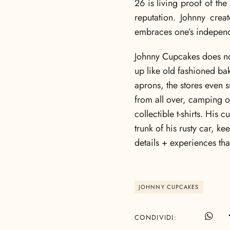
26 is living proof of t
reputation. Johnny crea
embraces one’s independe
Johnny Cupcakes does not
up like old fashioned bak
aprons, the stores even 
from all over, camping ou
collectible t-shirts. His 
trunk of his rusty car, ke
details + experiences tha
JOHNNY CUPCAKES
CONDIVIDI