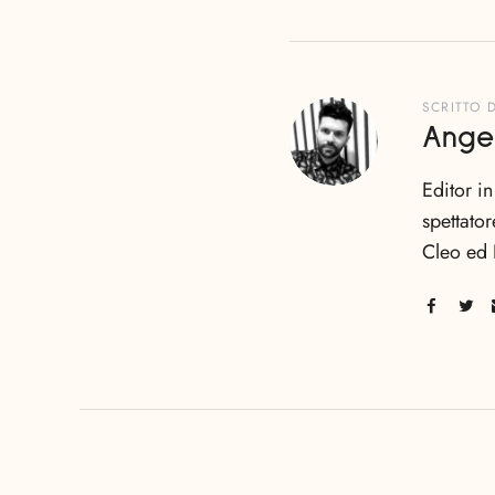
SCRITTO 
Ange
Editor i
spettator
Cleo ed 