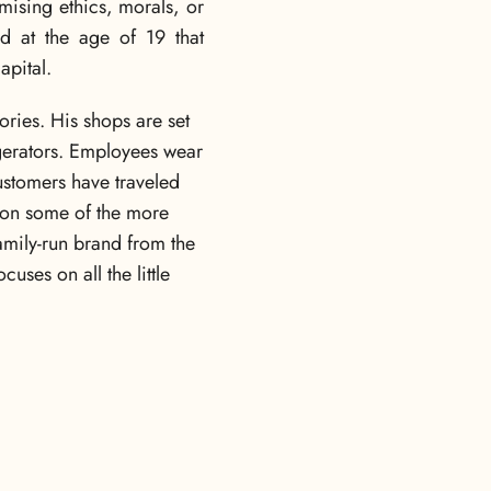
ising ethics, morals, or
nd at the age of 19 that
apital.
ries. His shops are set
rigerators. Employees wear
ustomers have traveled
s on some of the more
family-run brand from the
cuses on all the little