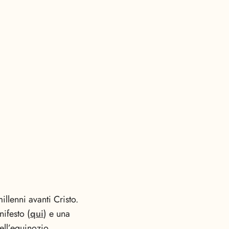
illenni avanti Cristo.
ifesto (
qui
) e una
ell’equinozio.