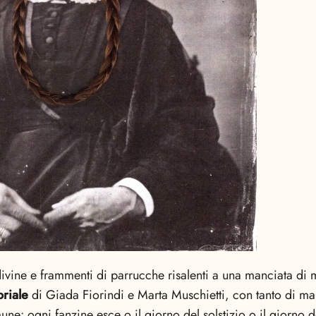
 divine e frammenti di parrucche risalenti a una manciata di m
oriale
di Giada Fiorindi e Marta Muschietti, con tanto di man
une: ogni fanzine esce o il giorno del solstizio o il giorno d