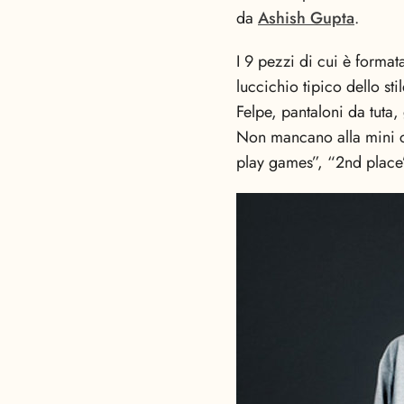
da
Ashish Gupta
.
I 9 pezzi di cui è format
luccichio tipico dello sti
Felpe, pantaloni da tuta, 
Non mancano alla mini co
play games”, “2nd place