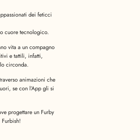
 appassionati dei feticci
ro cuore tecnologico.
anno vita a un compagno
 e tattili, infatti,
 lo circonda.
traverso animazioni che
ori, se con l’App gli si
ove progettare un Furby
 Furbish!