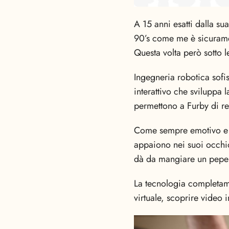
A 15 anni esatti dalla s
90’s come me è sicurame
Questa volta però sotto 
Ingegneria robotica sof
interattivo che sviluppa l
permettono a Furby di re
Come sempre emotivo e im
appaiono nei suoi occhio
dà da mangiare un peper
La tecnologia completa
virtuale, scoprire video 