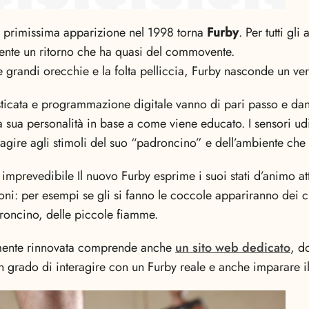
ua primissima apparizione nel 1998 torna
Furby
. Per tutti gli
nte un ritorno che ha quasi del commovente.
le grandi orecchie e la folta pelliccia, Furby nasconde un ve
isticata e programmazione digitale vanno di pari passo e d
a sua personalità in base a come viene educato. I sensori uditivi
agire agli stimoli del suo “padroncino” e dell’ambiente che
prevedibile Il nuovo Furby esprime i suoi stati d’animo at
ni: per esempi se gli si fanno le coccole appariranno dei cu
oncino, delle piccole fiamme.
mente rinnovata comprende anche
un sito web dedicato
, d
in grado di interagire con un Furby reale e anche imparare il