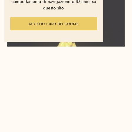
comportamento di navigazione o ID unici su
questo sito.
ACCETTO L'USO DEI COOKIE
La Grecia è stata completamente distrutta,
sventrata ed infettata dal periodo di crisi che, a
macchia d’olio, sta contaminando gran parte (la
parte sfigata, compresi noi) dell’Europa. In verità
la Grecia lo è tutt’ora. Ed ogni singolo giorno la