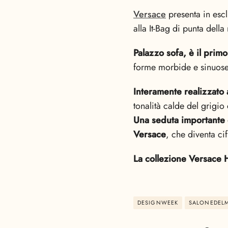
Versace
presenta in escl
alla It-Bag di punta dell
Palazzo sofa, è il pri
forme morbide e sinuose,
Interamente realizzato
tonalità calde del grigio
Una seduta importante e
Versace
, che diventa cifr
La collezione Versace H
DESIGNWEEK
SALONEDELM