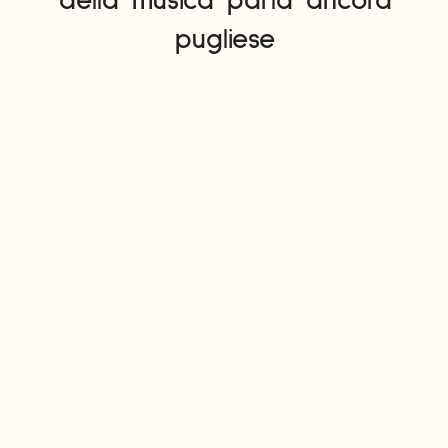
della musica parla ancora
pugliese
EVENTI
INTERVIEWS
MUSIC
iew: intervista con
MATTIA LAURELLA
APRILE 7, 2014