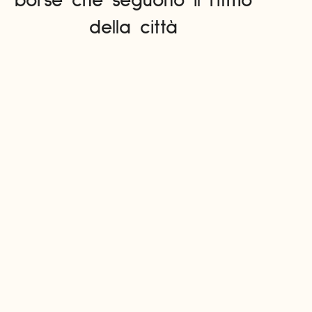
borse che seguono il ritmo
della città
 Dead Heat