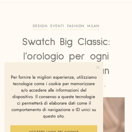
DESIGN
EVENTI
FASHION
MILAN
Swatch Big Classic:
l’orologio per ogni
modern gentleman
Per fornire le migliori esperienze, utilizziamo
tecnologie come i cookie per memorizzare
GIANVITO FANELLI
MAGGIO 20, 2014
e/o accedere alle informazioni del
dispositivo. Il consenso a queste tecnologie
ci permetterà di elaborare dati come il
comportamento di navigazione o ID unici su
questo sito.
ACCETTO L'USO DEI COOKIE