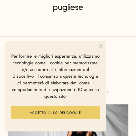
pugliese
Per fornire le migliori esperienze, utilizziamo
FASHION
ITALY
tecnologie come i cookie per memorizzare
e/o accedere alle informazioni del
SUNNEI SS 2016
dispositivo. Il consenso a queste tecnologie
ci permetterà di elaborare dati come il
comportamento di navigazione o ID unici su
GIANVITO FANELLI
GIUGNO 25, 2015
questo sito.
ACCETTO L'USO DEI COOKIE