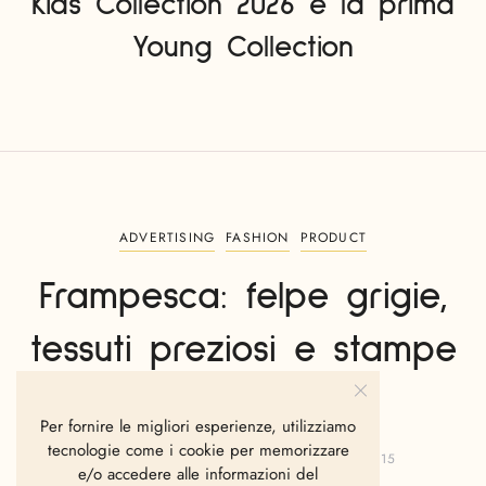
Kids Collection 2026 e la prima
Young Collection
ADVERTISING
FASHION
PRODUCT
Frampesca: felpe grigie,
tessuti preziosi e stampe
audaci
Per fornire le migliori esperienze, utilizziamo
tecnologie come i cookie per memorizzare
MADDALENA CIESA
OTTOBRE 20, 2015
e/o accedere alle informazioni del