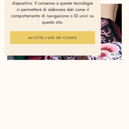
dispositivo. Il consenso a queste tecnologie
ci permetterà di elaborare dati come il
comportamento di navigazione o ID unici su
questo sito.
ACCETTO L'USO DEI COOKIE
Come realizzare il sogno di tutte coloro che
vorrebbero vestire comodamente anche nelle
occasioni più glam?
E’ da questa domanda che nel 2013 nasce
Frampesca
, brand d’avanguardia originario di