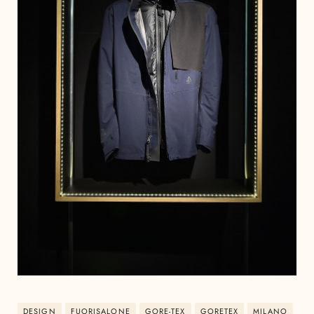
DESIGN
FUORISALONE
GORE-TEX
GORETEX
MILANO