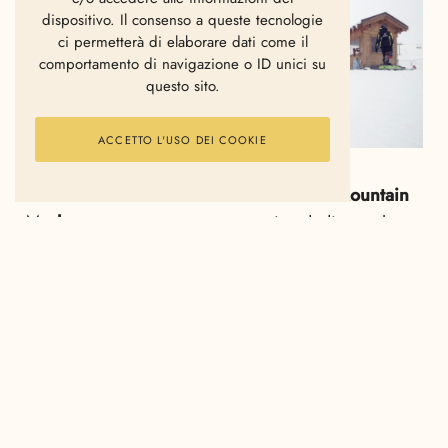
dispositivo. Il consenso a queste tecnologie
ci permetterà di elaborare dati come il
comportamento di navigazione o ID unici su
questo sito.
ACCETTO L'USO DEI COOKIE
Torna con la sua terza edizione il
Burton Mountain
Mash
, atteso appuntamento sportivo dedicato al
mondo dello snowboard, in programma presso
l’Ursus Snowpark di Madonna di Campiglio, da
lunedì 11 febbraio a domenica 17 febbraio 2019.
è nato due anni fa grazie al supporto della località e
alla co-organizzazione di Funivie Campiglio con
l’intento di creare un evento che potesse coinvolgere
tutti gli amanti dello snowboard: pro-rider, amatori,