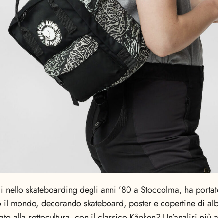
 nello skateboarding degli anni ’80 a Stoccolma, ha portato 
utto il mondo, decorando skateboard, poster e copertine di
rato alla sottocultura, con il classico Kånken? Un’analisi più