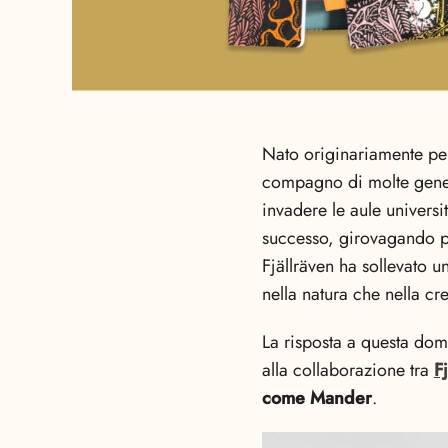
Nato originariamente per
compagno di molte gener
invadere le aule universi
successo, girovagando per
Fjällräven ha sollevato 
nella natura che nella cre
La risposta a questa doma
alla collaborazione tra
F
come Mander
.