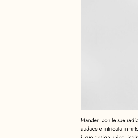
Mander, con le sue radici
audace e intricata in t
il suo design unico, ispi