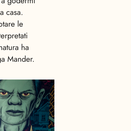
o a godermi
a casa.
tare le
terpretati
matura ha
ega Mander.