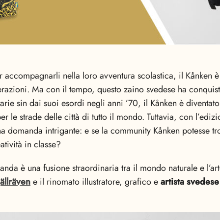
 accompagnarli nella loro avventura scolastica, il Kånken è 
azioni. Ma con il tempo, questo zaino svedese ha conquista
tarie sin dai suoi esordi negli anni ’70, il Kånken è diventato
 le strade delle città di tutto il mondo. Tuttavia, con l’edi
una domanda intrigante: e se la community Kånken potesse tro
atività in classe?
nda è una fusione straordinaria tra il mondo naturale e l’art
jällräven
e il rinomato illustratore, grafico e
artista svedes