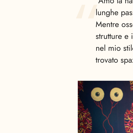
“Amo la na
lunghe pas
Mentre oss
strutture e 
nel mio sti
trovato spa