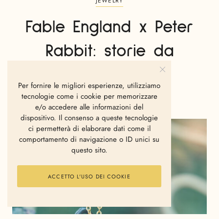
JEWELRY
Fable England x Peter
Rabbit: storie da
indossare
Per fornire le migliori esperienze, utilizziamo
tecnologie come i cookie per memorizzare
LA REDAZIONE
APRILE 16, 2025
e/o accedere alle informazioni del
dispositivo. Il consenso a queste tecnologie
ci permetterà di elaborare dati come il
comportamento di navigazione o ID unici su
questo sito.
ACCETTO L'USO DEI COOKIE