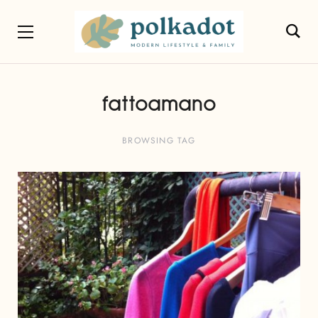
fattoamano
BROWSING TAG