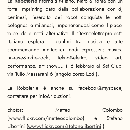
La Roboterie
ritorna a Milano.
Nato a Roma con un
forte imprinting dato dalla collaborazione con dj
berlinesi, l’esercito dei robot conquista le notti
bolognesi e milanesi, imponenendosi come il place-
to-be delle notti alternative. Il “teknoelettroproject”
italiano esplora i confini tra musica e arte
sperimentando molteplici modi espressivi: musica
nu-rave&indie-rock, tekno&elettro, video art,
performance, art show…. il 6 febbraio al Set Club,
via Tullo Massarani 6 (angolo corso Lodi).
La Roboterie è anche su facebook&myspace,
contattare per info&riduzioni.
photos: Matteo Colombo
(
www.flickr.com/matteocolombo
) e Stefano
Libertini (
www.flickr.com/stefanolibertini
)