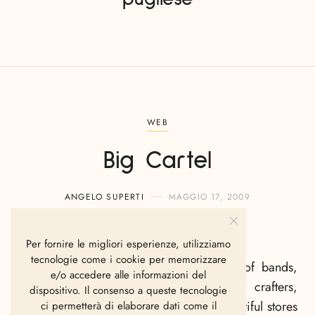
WEB
Big Cartel
ANGELO SUPERTI
MAGGIO 17, 2009
Per fornire le migliori esperienze, utilizziamo
tecnologie come i cookie per memorizzare
Big Cartel
made it easy for thousands of bands,
e/o accedere alle informazioni del
record labels, clothing designers, artists, crafters,
dispositivo. Il consenso a queste tecnologie
and independent businesses to make beautiful stores
ci permetterà di elaborare dati come il