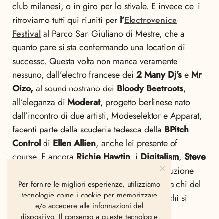
club milanesi, o in giro per lo stivale. E invece ce li
ritroviamo tutti qui riuniti per
l’
Electrovenice
Festival
al Parco San Giuliano di Mestre, che a
quanto pare si sta confermando una location di
successo. Questa volta non manca veramente
nessuno, dall’electro francese dei
2 Many Dj’s
e
Mr
Oizo,
al sound nostrano dei
Bloody Beetroots
,
all’eleganza di
Moderat
, progetto berlinese nato
dall’incontro di due artisti, Modeselektor e Apparat,
facenti parte della scuderia tedesca della
BPitch
Control
di
Ellen Allien
, anche lei presente of
course. E ancora
Richie Hawtin
, i
Digitalism
,
Steve
Aoki
,
Kap Bambino
… Il meglio della produzione
electro-techno mondiale accenderà i due palchi del
Per fornire le migliori esperienze, utilizziamo
tecnologie come i cookie per memorizzare
festival per ballare dal tramonto all’alba, e chi si
e/o accedere alle informazioni del
ferma è perduto.
dispositivo. Il consenso a queste tecnologie