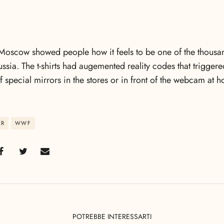
Moscow showed people how it feels to be one of the thousan
ssia. The t-shirts had augemented reality codes that trigger
f special mirrors in the stores or in front of the webcam at 
ER
WWF
POTREBBE INTERESSARTI