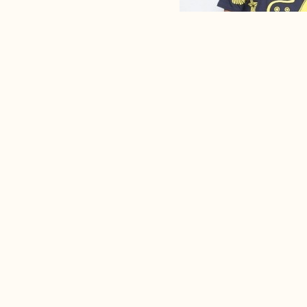
Sixpack t-shirt General
PILLS
CONDIVIDI