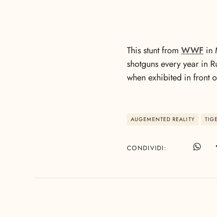
This stunt from
WWF
in 
shotguns every year in Ru
when exhibited in front o
AUGEMENTED REALITY
TIG
CONDIVIDI