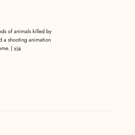
ds of animals killed by
ed a shooting animation
home. |
via