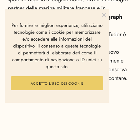
partner della marina militare francese e in
particolare il modello
Oysterdate Chronograph
racchiude questa essenza di raffinatezza e
Per fornire le migliori esperienze, utilizziamo
tecnologie come i cookie per memorizzare
tecnologia. Come nel passato, anche oggi Tudor è
e/o accedere alle informazioni del
rimasta fedele al suo mondo di riferimento
dispositivo. Il consenso a queste tecnologie
diventando “
Time Partner
” di
Porsche
. Il nuovo
ci permetterà di elaborare dati come il
comportamento di navigazione o ID unici su
Tudor Heritage Chrono
si è evoluto sicuramente
questo sito.
nella tecnologia rispetto agli anni 70, ma conserva
sempre con se un’interessante storia da raccontare.
ACCETTO L'USO DEI COOKIE