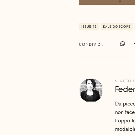
ISSUE 13
KALEIDOSCOPE
CONDIVIDI
SCRITTO 
Feder
Da picco
non facev
troppo t
modaiole