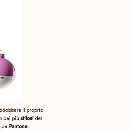
 addobbare il proprio
no dei più
stilosi
del
 per
Pantone
.