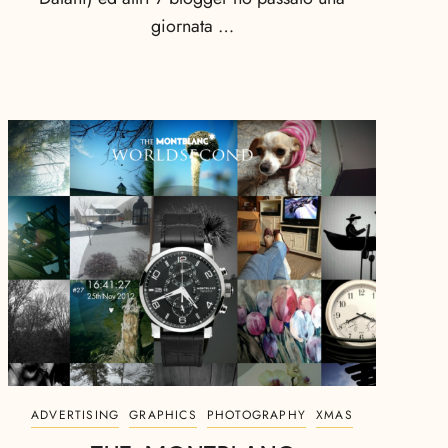
giornata …
ADVERTISING
GRAPHICS
PHOTOGRAPHY
XMAS