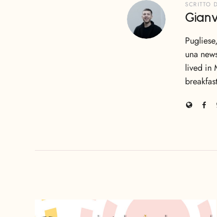
SCRITTO 
Gianv
Pugliese
una news
lived in 
breakfas