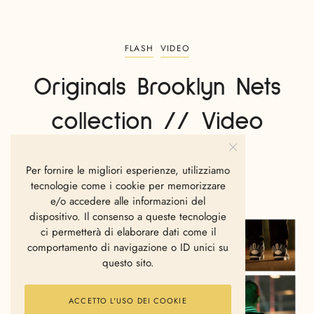
FLASH
VIDEO
Originals Brooklyn Nets
collection // Video
sponsorizzato
Per fornire le migliori esperienze, utilizziamo
tecnologie come i cookie per memorizzare
LA REDAZIONE
DICEMBRE 5, 2013
e/o accedere alle informazioni del
dispositivo. Il consenso a queste tecnologie
ci permetterà di elaborare dati come il
comportamento di navigazione o ID unici su
questo sito.
ACCETTO L'USO DEI COOKIE