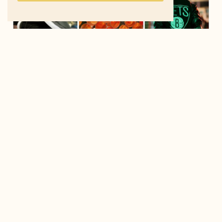
Arriva nei negozi
Foot Locker
la adidas Originals
BN collection, e per celebrarla si è tenuta a Londra
uno dei party più movimentati degli ultimi anni, con
presenze delle più varie. Body-poppers,
cheerleaders, artisti, giocatori di basket, party
animals, groovers, twerkers, ravers, stripers, burloni,