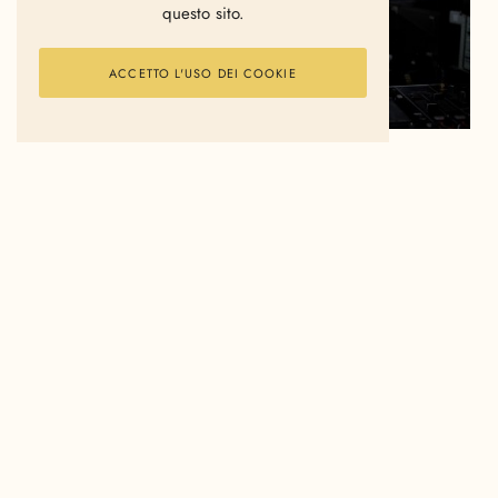
questo sito.
ACCETTO L'USO DEI COOKIE
le coq sportif
è impegnata nel suo percorso di
riscoperta del running in chiave retro. Così, dopo
aver lanciato la
Legacy Collection
, l’ha voluta
celebrare con tre party all’interno del
#RetroRunningTour
. Il secondo dei tre previsti si è
tenuto al
Vicious
di
Roma
, quello di cui vi
mostriamo alcuni dei migliori scatti.
Parola d’ordine?
#entrointuta
. Ecco come l’hanno
fatto nella Capitale.