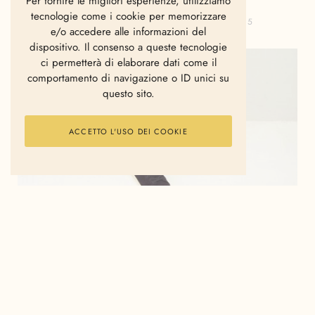
Per fornire le migliori esperienze, utilizziamo
tecnologie come i cookie per memorizzare
GIANVITO FANELLI
MAGGIO 22, 2015
e/o accedere alle informazioni del
dispositivo. Il consenso a queste tecnologie
ci permetterà di elaborare dati come il
comportamento di navigazione o ID unici su
questo sito.
ACCETTO L'USO DEI COOKIE
Dopo il successo registrato dalla collezione tutta
bianca,
adidas Originals
lancia la versione total
black del Made in Germany Pack, una riedizione