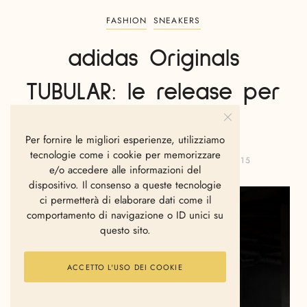
FASHION
SNEAKERS
adidas Originals
TUBULAR: le release per
il 2015
Per fornire le migliori esperienze, utilizziamo
tecnologie come i cookie per memorizzare
GIANVITO FANELLI
SETTEMBRE 3, 2015
e/o accedere alle informazioni del
dispositivo. Il consenso a queste tecnologie
ci permetterà di elaborare dati come il
comportamento di navigazione o ID unici su
questo sito.
ACCETTO L'USO DEI COOKIE