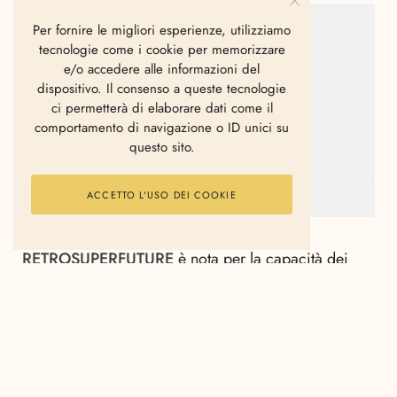
Per fornire le migliori esperienze, utilizziamo
tecnologie come i cookie per memorizzare
e/o accedere alle informazioni del
dispositivo. Il consenso a queste tecnologie
ci permetterà di elaborare dati come il
comportamento di navigazione o ID unici su
questo sito.
ACCETTO L'USO DEI COOKIE
RETROSUPERFUTURE
è nota per la capacità dei
propri designer di giocare con riferimenti del
passato, reinterpretandoli in chiave contemporanea
dal punto di vista morfologico e spesso tecnologico.
SYBIL
è l’ultima silhouette presentata per le donne:
nata dalla giustapposizione di diverse forme che si