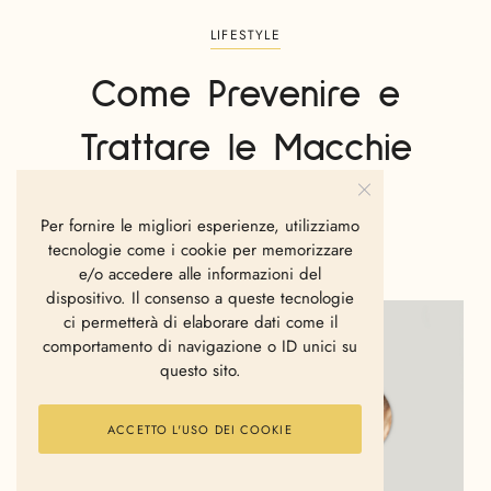
LIFESTYLE
Come Prevenire e
Trattare le Macchie
Scure sulla Pelle
Per fornire le migliori esperienze, utilizziamo
tecnologie come i cookie per memorizzare
LA REDAZIONE
GENNAIO 8, 2025
e/o accedere alle informazioni del
dispositivo. Il consenso a queste tecnologie
ci permetterà di elaborare dati come il
comportamento di navigazione o ID unici su
questo sito.
ACCETTO L'USO DEI COOKIE