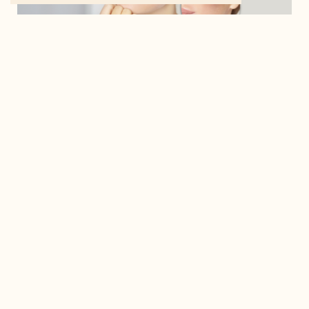
Quando la melanina si accumula in alcuni punti, può
dare vita alla formazione di
macchie scure
, che
rendono irregolare e poco omogeneo il tono della
pelle.
Le macchie scure, in particolare, sono una tipologia
di discromia cutanea che può caratterizzare la pelle,
soprattutto dopo un’eccessiva esposizione ai raggi
UV.
Vediamo allora quali sono le cause, come prevenirle
e come trattarle.
Cosa sono le macchie scure e