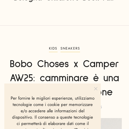
KIDS
SNEAKERS
Bobo Choses x Camper
AW25: camminare è una
forma di espressione
Per fornire le migliori esperienze, utilizziamo
tecnologie come i cookie per memorizzare
LA REDAZIONE
SETTEMBRE 3, 2025
e/o accedere alle informazioni del
dispositivo. Il consenso a queste tecnologie
ci permetterà di elaborare dati come il