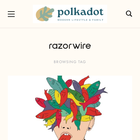
razorwire
BROWSING TAG