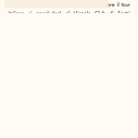
Covo di Bologna e infine sabato 4 Dicembre il tour
italiano si concluderà al Virgola Club di Sestri
Levante.
BUBBLEGUM
CLINIC
COVO BOLOGNA
FORUM ASSAGO
INIT ROMA
SESTRI LEVANTE
VIRGOLA CLUB
SCRITTO DA
Mariella Tilena
Nella vita ho ricevuto due doni: una buona scrittura