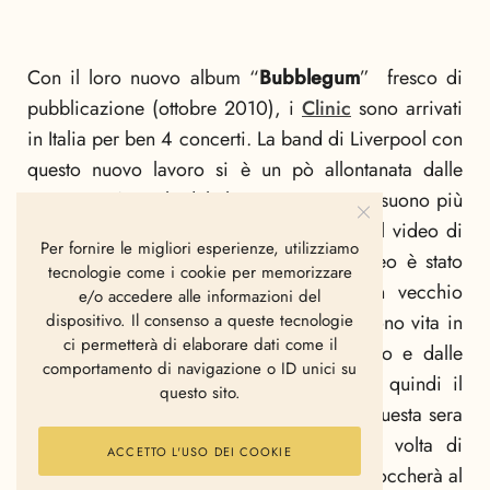
Con il loro nuovo album “
Bubblegum
” fresco di
pubblicazione (ottobre 2010), i
Clinic
sono arrivati
in Italia per ben 4 concerti. La band di Liverpool con
questo nuovo lavoro si è un pò allontanata dalle
sonorità più psichedeliche per sposare un suono più
pop e melodico, in primo piano trovate il video di
Per fornire le migliori esperienze, utilizziamo
“
I’m aware
” primo singolo uscito. Il video è stato
tecnologie come i cookie per memorizzare
diretto da
Peter Fowler
e come in un vecchio
e/o accedere alle informazioni del
teatrino di marionette, dei pupazzi prendono vita in
dispositivo. Il consenso a queste tecnologie
ci permetterà di elaborare dati come il
un ambiente da favola dai colori pastello e dalle
comportamento di navigazione o ID unici su
linee morbide. Attendiamo con curiosità quindi il
questo sito.
loro live! La prima tappa dei
Clinic
sarà questa sera
a Roma all’Init, domani invece sarà la volta di
ACCETTO L'USO DEI COOKIE
Milano (Forum di Assago), il 3 dicembre toccherà al