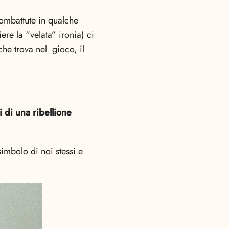
combattute in qualche
re la “velata” ironia) ci
 che trova nel gioco, il
 di una ribellione
simbolo di noi stessi e