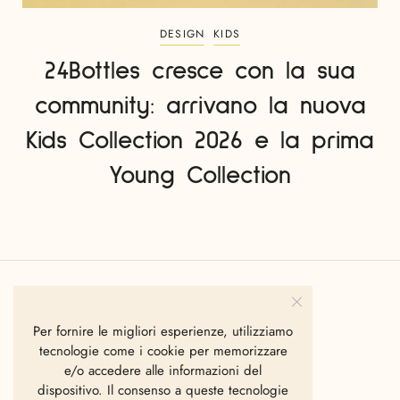
DESIGN
KIDS
24Bottles cresce con la sua
community: arrivano la nuova
Kids Collection 2026 e la prima
Young Collection
Per fornire le migliori esperienze, utilizziamo
ARTE
FASHION
MILAN
MUSIC
PILLS
tecnologie come i cookie per memorizzare
e/o accedere alle informazioni del
SAVE THE DATE|
dispositivo. Il consenso a queste tecnologie