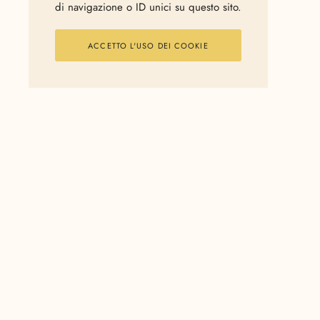
di navigazione o ID unici su questo sito.
ACCETTO L'USO DEI COOKIE
BBC Knowledge
from
G
channel”. |
Via