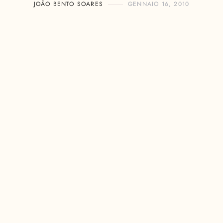
JOÃO BENTO SOARES
GENNAIO 16, 2010
randchildren
. Ad by Agency “Three Drunk Monkeys” for 