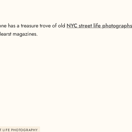
ne has a treasure trove of old
NYC street life photograph
Hearst magazines.
T LIFE PHOTOGRAPHY