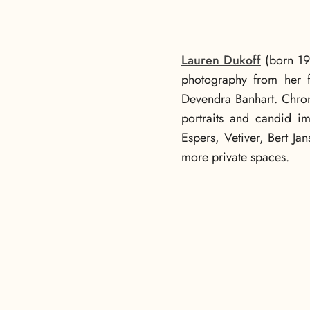
Lauren Dukoff
(born 198
photography from her f
Devendra Banhart. Chron
portraits and candid i
Espers, Vetiver, Bert Ja
more private spaces.