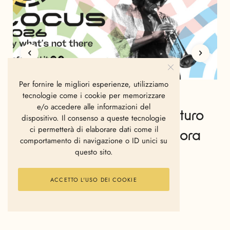
Per fornire le migliori esperienze, utilizziamo
tecnologie come i cookie per memorizzare
EVENTI
MUSIC
PUGLIA
e/o accedere alle informazioni del
Locus Festival 2026: il futuro
dispositivo. Il consenso a queste tecnologie
ci permetterà di elaborare dati come il
della musica parla ancora
comportamento di navigazione o ID unici su
questo sito.
pugliese
ACCETTO L'USO DEI COOKIE