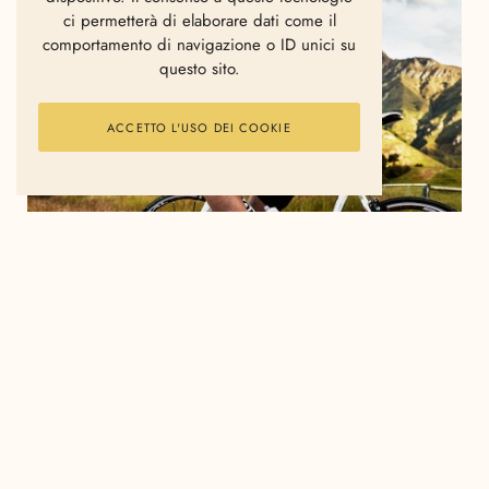
ci permetterà di elaborare dati come il
comportamento di navigazione o ID unici su
questo sito.
ACCETTO L'USO DEI COOKIE
Fu nel 1965 che gli organizzatori della più
importante gara d’Italia istituirono la Cima Coppi.
Così chiamata in onore di Fausto Coppi, detto il
Campionissimo e venerato quale massimo esponente
della storia del ciclismo italiano, la Cima Coppi è il
titolo onorifico conferito ogni anno al passo di
maggiore altitudine raggiunto durante ciascun Giro