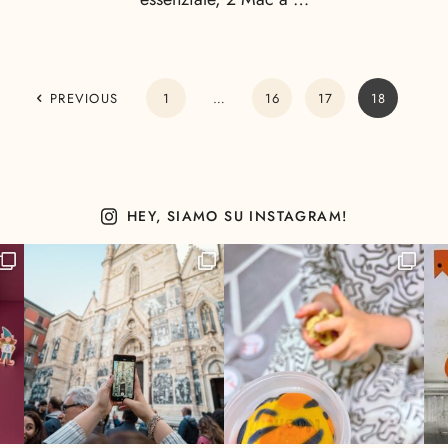
PREVIOUS
1
…
16
17
18
HEY, SIAMO SU INSTAGRAM!