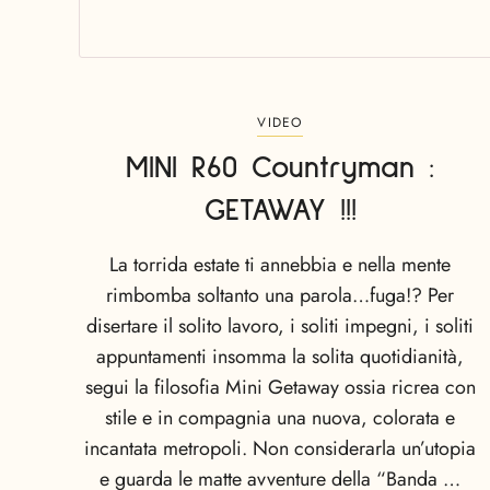
VIDEO
MINI R60 Countryman :
GETAWAY !!!
La torrida estate ti annebbia e nella mente
rimbomba soltanto una parola…fuga!? Per
disertare il solito lavoro, i soliti impegni, i soliti
appuntamenti insomma la solita quotidianità,
segui la filosofia Mini Getaway ossia ricrea con
stile e in compagnia una nuova, colorata e
incantata metropoli. Non considerarla un’utopia
e guarda le matte avventure della “Banda …