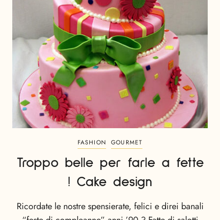
FASHION
GOURMET
Troppo belle per farle a fette
! Cake design
Ricordate le nostre spensierate, felici e direi banali
“feste di compleanno” anni ’90 ? Fatte di salotti