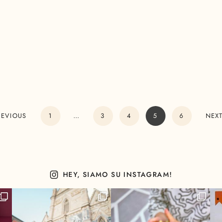
REVIOUS
1
…
3
4
5
6
NEX
HEY, SIAMO SU INSTAGRAM!