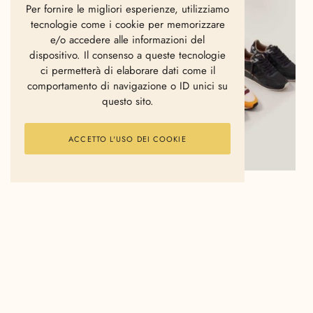
Per fornire le migliori esperienze, utilizziamo
tecnologie come i cookie per memorizzare
e/o accedere alle informazioni del
dispositivo. Il consenso a queste tecnologie
ci permetterà di elaborare dati come il
comportamento di navigazione o ID unici su
questo sito.
ACCETTO L'USO DEI COOKIE
Le collezioni estive di WUSHU ci hanno sempre
abituato ad una esplosione di colori e cromatismi, i
toni dell’inverno 2020 ci portano invece verso la
raffinatezza di una palette classica. I due modelli
“
Tiantan
” e “
Master
”,
ispirati
nell’iconografia e
nelle silhouette,
alle scarpe da arti marziali