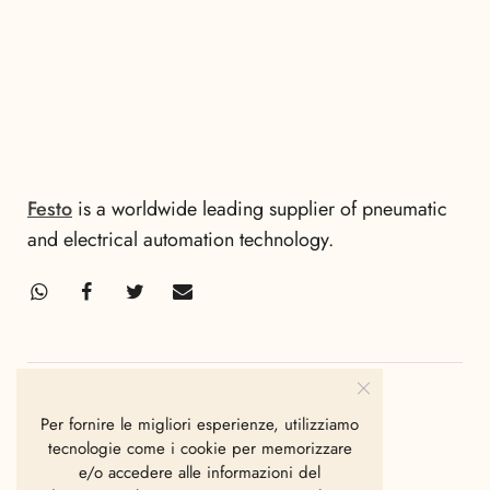
Festo
is a worldwide leading supplier of pneumatic
and electrical automation technology.
Per fornire le migliori esperienze, utilizziamo
SCRITTO DA
tecnologie come i cookie per memorizzare
Marco Veroli
e/o accedere alle informazioni del