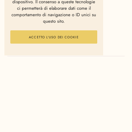
dispositivo. Il consenso a queste tecnologie
ci permetterà di elaborare dati come il
Restaurant formats designer.
comportamento di navigazione o ID unici su
questo sito.
ACCETTO L'USO DEI COOKIE
POTREBBE INTERESSARTI
ARTE
ARTE
EVENTI
LIBRI