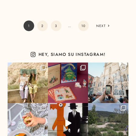
1
2
3
…
10
NEXT
HEY, SIAMO SU INSTAGRAM!