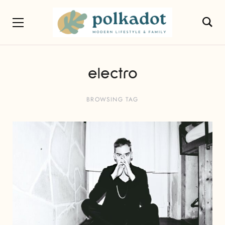
electro
BROWSING TAG