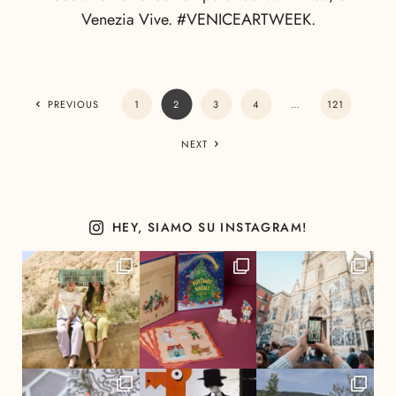
Venezia Vive. #VENICEARTWEEK.
PREVIOUS
1
2
3
4
…
121
NEXT
HEY, SIAMO SU INSTAGRAM!